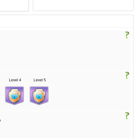
Level 4
Level 5
e