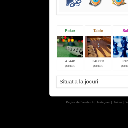
Poker
Table
Sa
4144k
24086k
120
puncte
puncte
punc
Situatia la jocuri
Pagina de Facebook
|
Instagram
|
Twitter
|
Y