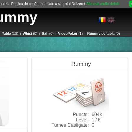
alizat Politica de confidentialitate a site-ului Doizece.
Afla mai multe detalii
ummy
Table
(13)
Whist
(0)
Sah
(0)
VideoPoker
(1)
Rummy pe tabla
(0)
|
|
|
|
|
Rummy
Puncte:
604k
Level:
1 / 6
Turnee Castigate:
0