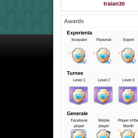
traian30
Awards
Experienta
Incepator
Pasionat
Expert
Turnee
Level 1
Level 2
Level 3
Generale
Facebook
Mobile
Player of th
player
player
Month