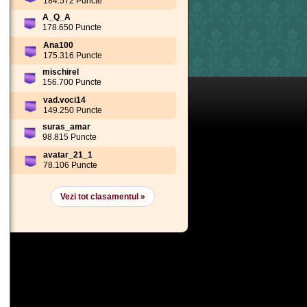
184.572 Puncte
A_Q_A
178.650 Puncte
Ana100
175.316 Puncte
mischirel
156.700 Puncte
vad.voci14
149.250 Puncte
suras_amar
98.815 Puncte
avatar_21_1
78.106 Puncte
Vezi tot clasamentul »