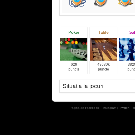
Poker
Table
Sa
629
49680k
382
puncte
puncte
punc
Situatia la jocuri
Pagina de Facebook
|
Instagram
|
Twitter
|
Y