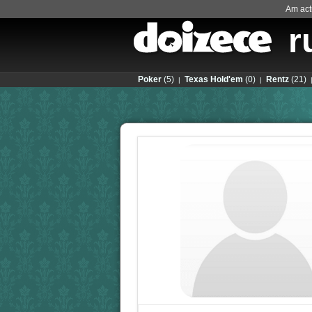
Am actu
r
Poker
(5)
Texas Hold'em
(0)
Rentz
(21)
|
|