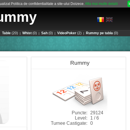
alizat Politica de confidentialitate a site-ului Doizece.
Afla mai multe detalii
ummy
Table
(20)
Whist
(0)
Sah
(0)
VideoPoker
(2)
Rummy pe tabla
(0)
|
|
|
|
|
Rummy
Puncte:
29124
Level:
1 / 6
Turnee Castigate:
0