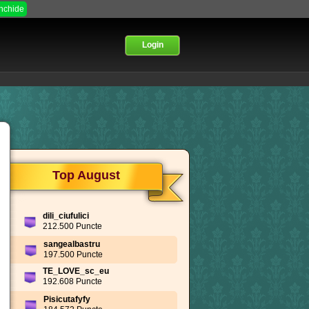
Inchide
Login
Top August
dili_ciufulici
212.500 Puncte
sangealbastru
197.500 Puncte
TE_LOVE_sc_eu
192.608 Puncte
Pisicutafyfy