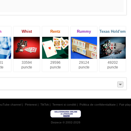
h
Whist
Rentz
Rummy
Texas Hold'em
01
33594
29596
29124
49202
te
puncte
puncte
puncte
puncte
ouTube channel
|
Pinterest
|
TikTok
|
Termeni si conditii
|
Politica de confidentialitate
|
Fair play
Doizece © 2002-2026